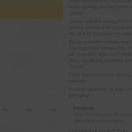
Sesje malowania FLUO to praw
które ożywają pod wpływem świ
efekty!
Stwórz unikalne obrazy, któr
gasimy światło, a lampy ultraf
klimat przy dźwiękach muzyki.
Każdy uczestnik wybiera dwa ro
Dlaczego dwa rodzaje? Aby Two
jak i w świetle dziennym. Wyko
pracy wyjątkowy charakter, podk
świecić!
Farby fluorescencyjne sprawią, 
zabawa!
Po sesji zabierzesz ze sobą sw
pamiątka!
Pamiętaj!
Pt.
So.
Nd.
Sesje fluo odbywają się w wyb
kalendarzu rezerwacyjnym.
1
2