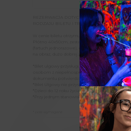
REZERWACJA DOTYCZY JEDNEGO STANOWIS
RODZAJU BILETU I TRWA 60 MIN.
W cenie biletu otrzymujesz zestaw:
Płótno 40x50cm, zestaw farb (2 szt. standardowe 
(fartuch jednorazowe), ochraniacze na buty, zest
na obraz, dużo dobrej zabawy!
*Bilet ulgowy przysługuje dzieciom i młodzieży uc
osobom z niepełnosprawnością oraz seniorom
dokumentu potwierdzającego uprawnienia.
*Bilet Ulgowy nie przysługuje studentom.
*Dzieci do 12 roku życia muszą przebywać na sal
*Przy jednym stanowisku mogą przebywać maks
* pola wymagane