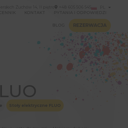
derskich Zuchów 14, II piętro
+48 605 506 545
PL
EN
CENNIK
KONTAKT
PYTANIA I ODPOWIEDZI
BLOG
REZERWACJA
 FLUO
ne
Stoły elektryczne FLUO