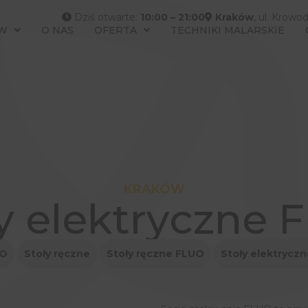
Dziś otwarte:
10:00 – 21:00
Kraków
, ul. Krowo
W
O NAS
OFERTA
TECHNIKI MALARSKIE
KRAKÓW
y elektryczne
UO
Stoły ręczne
Stoły ręczne FLUO
Stoły elektrycz