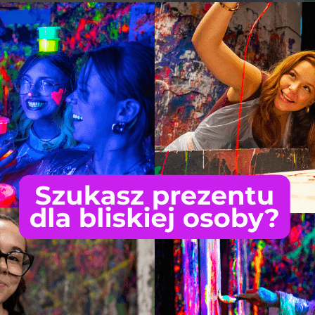
KA NIEZALEŻNIE OD
+ 3 szt. fluo), strój ochronny
aw narzędzi malarskich, karton
zącej się do 18 roku życia,
 za okazaniem ważnego
i z opiekunem.
ymalnie 2 osoby.
119,00 zł
Cena: