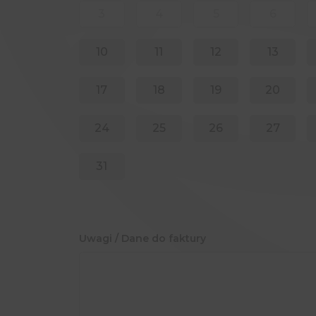
3
4
5
6
10
11
12
13
17
18
19
20
24
25
26
27
31
Uwagi / Dane do faktury