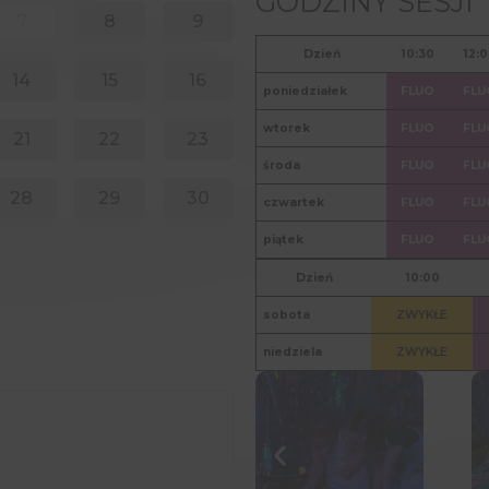
GODZINY SESJI
7
8
9
14
15
16
21
22
23
28
29
30