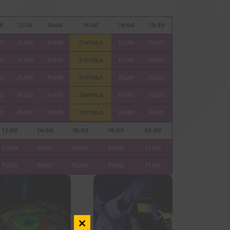
Dzień
10:30
12:00
13:30
15:
poniedziałek
FLUO
FLUO
FLUO
FL