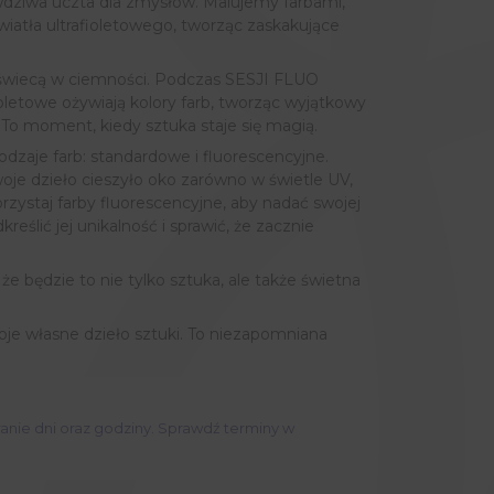
dziwa uczta dla zmysłów. Malujemy farbami,
atła ultrafioletowego, tworząc zaskakujące
e świecą w ciemności. Podczas SESJI FLUO
ioletowe ożywiają kolory farb, tworząc wyjątkowy
 To moment, kiedy sztuka staje się magią.
dzaje farb: standardowe i fluorescencyjne.
je dzieło cieszyło oko zarówno w świetle UV,
rzystaj farby fluorescencyjne, aby nadać swojej
reślić jej unikalność i sprawić, że zacznie
że będzie to nie tylko sztuka, ale także świetna
oje własne dzieło sztuki. To niezapomniana
ranie dni oraz godziny. Sprawdź terminy w