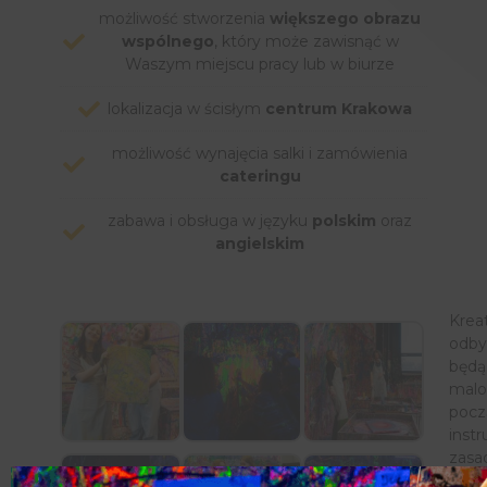
możliwość stworzenia
większego obrazu
wspólnego
, który może zawisnąć w
Waszym miejscu pracy lub w biurze
lokalizacja w ścisłym
centrum Krakowa
możliwość wynajęcia salki i zamówienia
cateringu
zabawa i obsługa w języku
polskim
oraz
angielskim
Krea
odby
będą
malo
pocz
inst
zasa
wyko