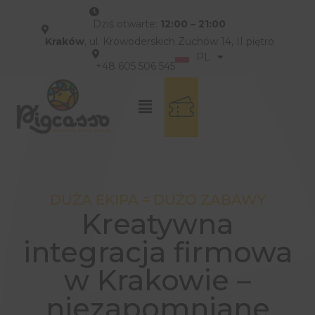
Dziś otwarte:
12:00 – 21:00
Kraków
, ul. Krowoderskich Zuchów 14, II piętro
PL
EN
+48 605 506 545
DUŻA EKIPA = DUŻO ZABAWY
Kreatywna
integracja firmowa
w Krakowie –
niezapomniane