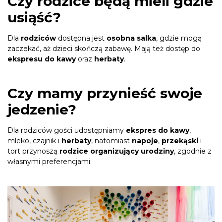
Czy rodzice będą mieli gdzie
usiąść?
Dla
rodziców
dostępna jest
osobna salka
, gdzie mogą
zaczekać, aż dzieci skończą zabawę. Mają też dostęp do
ekspresu do kawy
oraz
herbaty
.
Czy mamy przynieść swoje
jedzenie?
Dla rodziców gości udostępniamy
ekspres do kawy
,
mleko, czajnik i
herbaty
, natomiast
napoje
,
przekąski
i
tort przynoszą
rodzice organizujący urodziny
, zgodnie z
własnymi preferencjami.