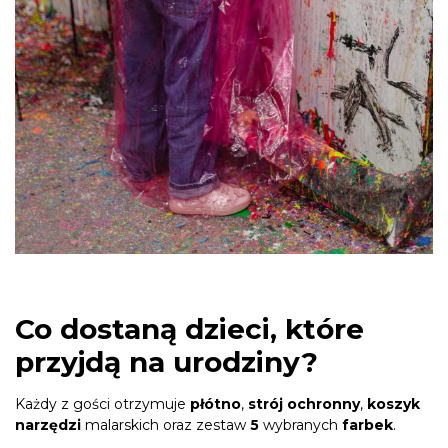
Co dostaną dzieci, które
przyjdą na urodziny?
Każdy z gości otrzymuje
płótno
,
strój ochronny
,
koszyk
narzędzi
malarskich oraz zestaw
5
wybranych
farbek
.