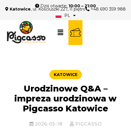
Dziś otwarte:
10:00 – 21:00
Katowice
, ul. Kościuszki 227, II piętro
+48 690 359 988
PL
EN
KATOWICE
Urodzinowe Q&A –
impreza urodzinowa w
Pigcasso Katowice
2026-05-18
PIGCASSO