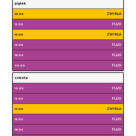
środa
czwartek