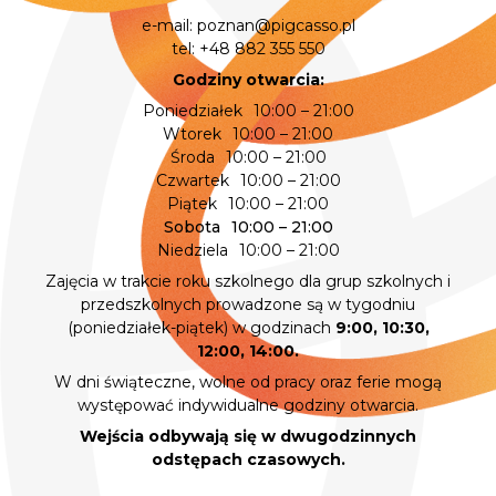
e-mail:
poznan@pigcasso.pl
tel:
+48 882 355 550
Godziny otwarcia:
Poniedziałek
10:00 – 21:00
Wtorek
10:00 – 21:00
Środa
10:00 – 21:00
Czwartek
10:00 – 21:00
Piątek
10:00 – 21:00
Sobota
10:00 – 21:00
Niedziela
10:00 – 21:00
Zajęcia w trakcie roku szkolnego dla grup szkolnych i
przedszkolnych prowadzone są w tygodniu
(poniedziałek-piątek) w godzinach
9:00, 10:30,
12:00, 14:00.
W dni świąteczne, wolne od pracy oraz ferie mogą
występować indywidualne godziny otwarcia.
Wejścia odbywają się w dwugodzinnych
odstępach czasowych.