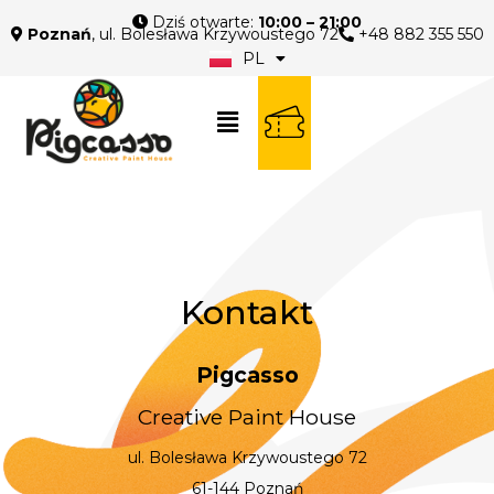
Dziś otwarte:
10:00 – 21:00
Poznań
, ul. Bolesława Krzywoustego 72
+48 882 355 550
PL
EN
Kontakt
Pigcasso
Creative Paint House
ul. Bolesława Krzywoustego 72
61-144 Poznań